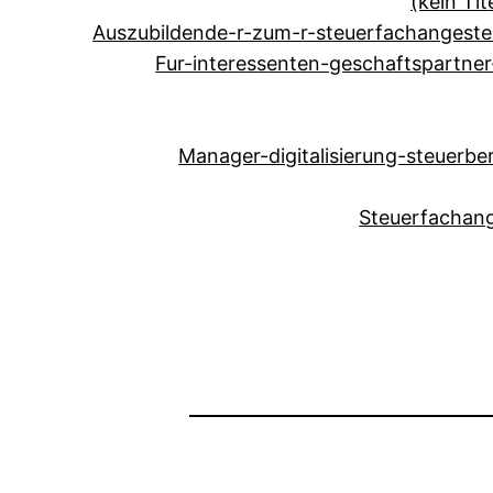
(kein Tit
Auszubildende-r-zum-r-steuerfachangestel
Fur-interessenten-geschaftspartne
Manager-digitalisierung-steuerb
Steuerfachang