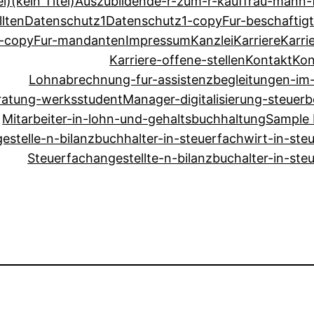
el)
(kein Titel)
Auszubildende-r-zum-r-kauffrau-mann
lten
Datenschutz1
Datenschutz1-copy
Fur-beschaftig
r-copy
Fur-mandanten
Impressum
Kanzlei
Karriere
Karri
Karriere-offene-stellen
Kontakt
Kon
Lohnabrechnung-fur-assistenzbegleitungen-im
eratung-werksstudent
Manager-digitalisierung-steuer
Mitarbeiter-in-lohn-und-gehaltsbuchhaltung
Sample
estelle-n-bilanzbuchhalter-in-steuerfachwirt-in-steu
Steuerfachangestellte-n-bilanzbuchalter-in-steu