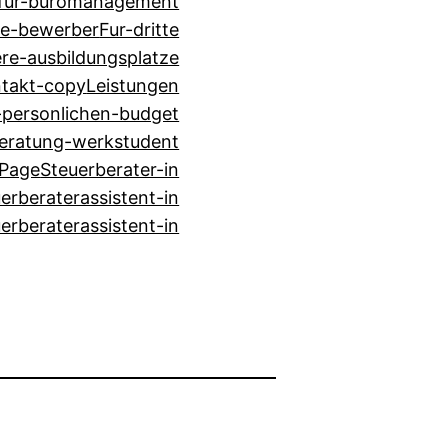
-fur-buromanagement
te-bewerber
Fur-dritte
ere-ausbildungsplatze
takt-copy
Leistungen
-personlichen-budget
beratung-werkstudent
 Page
Steuerberater-in
erberaterassistent-in
erberaterassistent-in