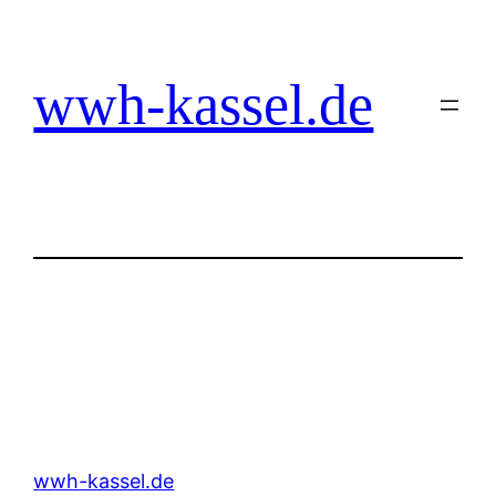
Zum
Inhalt
springen
wwh-kassel.de
wwh-kassel.de