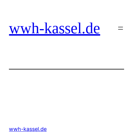
Zum
Inhalt
springen
wwh-kassel.de
wwh-kassel.de